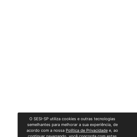
O SESI-SP utiliza cookies e outras tecnologias
semelhantes para melhorar a sua experiência, de
acordo com a nossa
Política de Privacidade
e, ao
continuar navegando, você concorda com estas