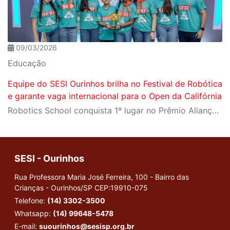
09/03/2026
Educação
Equipe do SESI Ourinhos brilha no Festival de Robótica
e garante vaga internacional para o Open da Califórnia
Robotics School conquista 1º lugar no Prêmio Aliança, 3º lugar em Core Values e celebra o protagonismo dos estudantes da Escola Sesi de Ourinhos
SESI - Ourinhos
Rua Professora Maria José Ferreira, 100 - Bairro das
Crianças - Ourinhos/SP
CEP:19910-075
Telefone:
(14) 3302-3500
Whatsapp:
(14) 99648-5478
E-mail:
suourinhos@sesisp.org.br