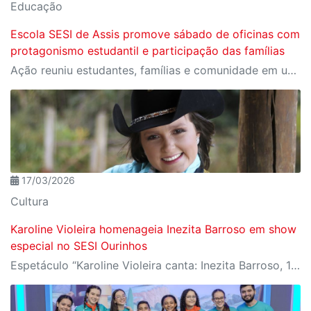
Educação
Escola SESI de Assis promove sábado de oficinas com
protagonismo estudantil e participação das famílias
Ação reuniu estudantes, famílias e comunidade em um circuito de oficinas que valorizou o protagonismo juvenil, o aprendizado coletivo e o fortalecimento dos vínculos com a escola
17/03/2026
Cultura
Karoline Violeira homenageia Inezita Barroso em show
especial no SESI Ourinhos
Espetáculo “Karoline Violeira canta: Inezita Barroso, 100 anos de uma estrela” acontece no dia 27 de março, às 20h, celebrando o legado da grande dama da música caipira.