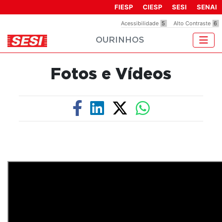
Observação:
FIESP
CIESP
SESI
SENAI
este
Acessibilidade
5
Alto Contraste
6
site
OURINHOS
inclui
um
sistema
Fotos e Vídeos
de
acessibilidade.