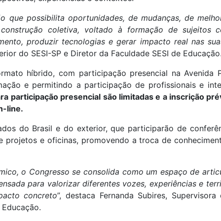
 que possibilita oportunidades, de mudanças, de melho
construção coletiva, voltado à formação de sujeitos co
mento, produzir tecnologias e gerar impacto real nas sua
erior do SESI-SP e Diretor da Faculdade SESI de Educação
rmato híbrido, com participação presencial na Avenida Pa
ção e permitindo a participação de profissionais e int
a participação presencial são limitadas e a inscrição prév
-line.
os do Brasil e do exterior, que participarão de conferê
e projetos e oficinas, promovendo a troca de conheciment
ico, o Congresso se consolida como um espaço de articul
sada para valorizar diferentes vozes, experiências e terri
pacto concreto
”, destaca Fernanda Subires, Supervisor
 Educação.