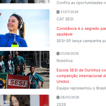
Confira as oportunidades n
31/07/2026
CAT SESI
Constância é o segredo pa
saudável
01/06/2026
Robótica
Escola SESI de Ourinhos co
competição internacional d
Unidos
08/05/2026
2026