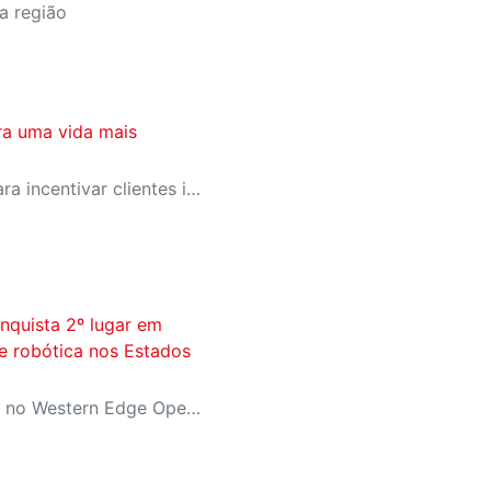
a região
ra uma vida mais
SESI-SP lança campanha para incentivar clientes inativos a retomarem a prática de atividades físicas, esporte e lazer com benefícios exclusivos
nquista 2º lugar em
e robótica nos Estados
Equipe representou o Brasil no Western Edge Open, um dos principais torneios mundiais da FIRST