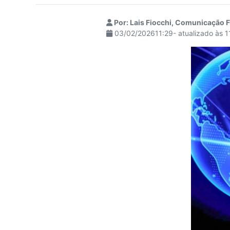
visuais
que
Por: Lais Fiocchi, Comunicação 
03/02/202611:29- atualizado às 
usam
um
leitor
de
tela;
Pressione
Control-
F10
para
abrir
um
menu
de
acessibilidade.