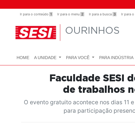
Observação:
este
Ir para o conteúdo
1
Ir para o menu
2
Ir para a busca
3
Ir para 
site
inclui
OURINHOS
um
sistema
de
acessibilidade.
HOME
A UNIDADE
PARA VOCÊ
PARA INDÚSTRIA
Pressione
Control-
F11
Faculdade SESI d
para
de trabalhos 
ajustar
o
O evento gratuito acontece nos dias 11 
site
para participação presenc
para
pessoas
com
deficiências