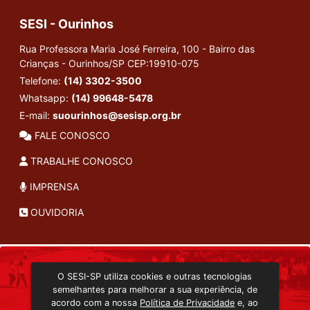
SESI - Ourinhos
Rua Professora Maria José Ferreira, 100 - Bairro das
Crianças - Ourinhos/SP
CEP:19910-075
Telefone:
(14) 3302-3500
Whatsapp:
(14) 99648-5478
E-mail:
suourinhos@sesisp.org.br
FALE CONOSCO
TRABALHE CONOSCO
IMPRENSA
OUVIDORIA
INSTITUCIONAL
O SESI-SP utiliza cookies e outras tecnologias
TRANSMISSÃO ON-LINE
semelhantes para melhorar a sua experiência, de
EDITORA SESI-SP
acordo com a nossa
Política de Privacidade
e, ao