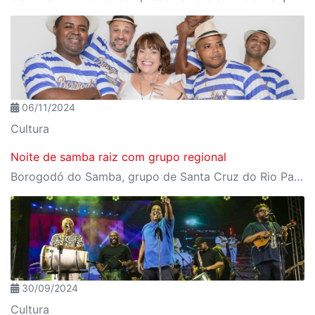
06/11/2024
Cultura
Noite de samba raiz com grupo regional
Borogodó do Samba, grupo de Santa Cruz do Rio Pardo se apresentará na véspera do feriado, dia 14/11 às 20h
30/09/2024
Cultura