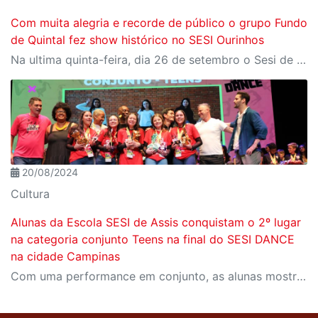
Com muita alegria e recorde de público o grupo Fundo
de Quintal fez show histórico no SESI Ourinhos
Na ultima quinta-feira, dia 26 de setembro o Sesi de Ourinhos recebeu o aguardado show do grupo Fundo de Quintal.
20/08/2024
Cultura
Alunas da Escola SESI de Assis conquistam o 2º lugar
na categoria conjunto Teens na final do SESI DANCE
na cidade Campinas
Com uma performance em conjunto, as alunas mostraram seus talentos, disciplina e simpatia, conquistando o público e recebendo prêmios de jurados como Eliane Rocha, Fábio Alcântara, Mayara Rosa, Yoshi Suzuki e Zebrinha