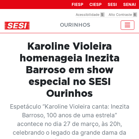
Observação:
FIESP
CIESP
SESI
SENAI
este
Acessibilidade
5
Alto Contraste
6
site
OURINHOS
inclui
um
sistema
Karoline Violeira
de
acessibilidade.
homenageia Inezita
Barroso em show
especial no SESI
Ourinhos
Espetáculo “Karoline Violeira canta: Inezita
Barroso, 100 anos de uma estrela”
acontece no dia 27 de março, às 20h,
celebrando o legado da grande dama da