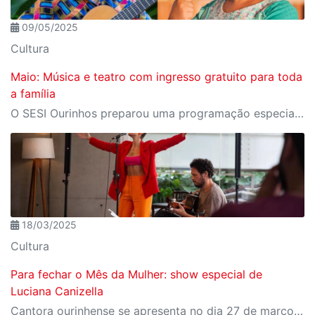
09/05/2025
Cultura
Maio: Música e teatro com ingresso gratuito para toda
a família
O SESI Ourinhos preparou uma programação especial para o mês de maio, com atrações culturais gratuitas que prometem encantar públicos de todas as idades. A agenda reúne teatro e música em dois eventos que destacam a riqueza da arte brasileira e a criatividade na releitura de clássicos.
18/03/2025
Cultura
Para fechar o Mês da Mulher: show especial de
Luciana Canizella
Cantora ourinhense se apresenta no dia 27 de março com espetáculo gratuito