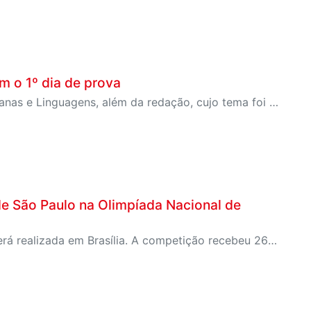
m o 1º dia de prova
Os estudantes responderam questões de Ciências Humanas e Linguagens, além da redação, cujo tema foi “Os desafios para a valorização da herança africana no Brasil”.
de São Paulo na Olimpíada Nacional de
O estudante participará da grande final nacional, que será realizada em Brasília. A competição recebeu 260 mil inscrições de todo o Brasil