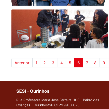
Anterior
1
2
3
4
5
6
7
8
9
SESI - Ourinhos
Rua Professora Maria José Ferreira, 100 - Bairro das
Crianças - Ourinhos/SP
CEP:19910-075