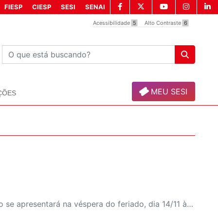
FIESP
CIESP
SESI
SENAI
Acessibilidade
5
Alto Contraste
6
MEU SESI
ÇÕES
Borogodó do Samba, grupo de Santa Cruz do Rio Pardo se apresentará na véspera do feriado, dia 14/11 às 20h