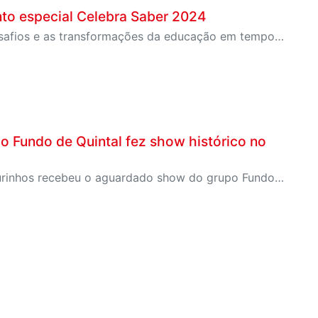
o especial Celebra Saber 2024
O encontro reuniu educadores para refletir sobre os desafios e as transformações da educação em tempos de inovação tecnológica
o Fundo de Quintal fez show histórico no
Na ultima quinta-feira, dia 26 de setembro o Sesi de Ourinhos recebeu o aguardado show do grupo Fundo de Quintal.