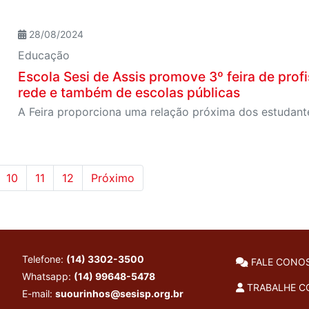
28/08/2024
Educação
Escola Sesi de Assis promove 3º feira de pro
rede e também de escolas públicas
10
11
12
Próximo
Telefone:
(14) 3302-3500
FALE CONO
Whatsapp:
(14) 99648-5478
TRABALHE 
E-mail:
suourinhos@sesisp.org.br