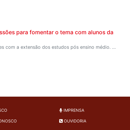
fissões para fomentar o tema com alunos da
A Feira proporciona uma relação próxima dos estudantes com a extensão dos estudos pós ensino médio. Portanto, agrega na construção real do projeto vida dos estudantes.
SCO
IMPRENSA
CONOSCO
OUVIDORIA