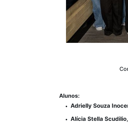
Con
Alunos:
Adrielly Souza Inoce
Alícia Stella Scudilio