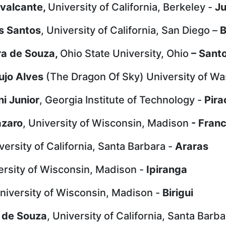
valcante,
University of California, Berkeley -
Ju
s Santos
, University of California, San Diego –
B
ra de Souza,
Ohio State University, Ohio
– Sant
ujo Alves
(The Dragon Of Sky) University of Wa
i Junior
, Georgia Institute of Technology -
Pira
ázaro
, University of Wisconsin, Madison
- Fran
iversity of California, Santa Barbara -
Araras
ersity of Wisconsin, Madison -
Ipiranga
University of Wisconsin, Madison -
Birigui
a de Souza
, University of California, Santa Barb