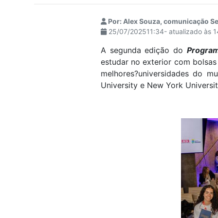
visuais
que
Por: Alex Souza, comunicação Se
25/07/202511:34- atualizado às 
usam
um
A segunda edição do
Program
leitor
estudar no exterior com bolsas
de
melhores?universidades do m
tela;
University e New York Universit
Pressione
Control-
F10
para
abrir
um
menu
de
acessibilidade.