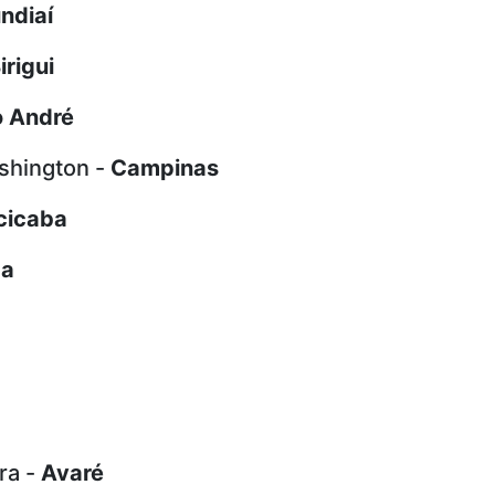
ndiaí
irigui
o André
shington -
Campinas
cicaba
ca
ara -
Avaré