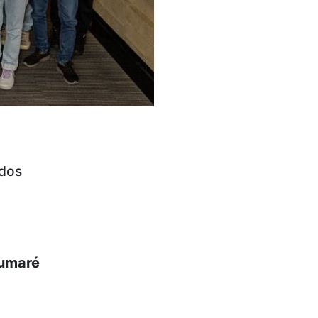
ados
umaré