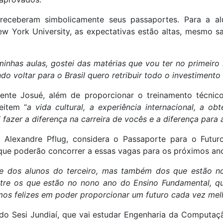
receberam simbolicamente seus passaportes. Para a al
York University, as expectativas estão altas, mesmo s
minhas aulas, gostei das matérias que vou ter no primeir
o voltar para o Brasil quero retribuir todo o investimento 
nte Josué, além de proporcionar o treinamento técnico p
eitem “
a vida cultural, a experiência internacional, a 
fazer a diferença na carreira de vocês e a diferença para a 
, Alexandre Pflug, considera o Passaporte para o Futu
que poderão concorrer a essas vagas para os próximos an
 dos alunos do terceiro, mas também dos que estão no
tre os que estão no nono ano do Ensino Fundamental, q
mos felizes em poder proporcionar um futuro cada vez mel
 do Sesi Jundiaí, que vai estudar Engenharia da Computação